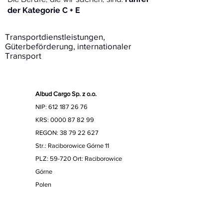
der Kategorie C + E
Transportdienstleistungen,
Güterbeförderung, internationaler
Transport
Albud Cargo Sp. z o.o.
NIP:
612 187 26 76
KRS:
0000 87 82 99
REGON:
38 79 22 627
Str.: Raciborowice Górne 11
PLZ: 59-720 Ort: Raciborowice
Górne
Polen
Tel.:
+48 503 952 148